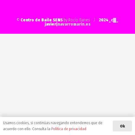
©
Centro de Baile SENS
by Rocío Illanes /
2024_c▓_
javier|
navarromarin.es
Usamos cookies, si continúas navegando entendemos que de
Ok
acuerdo con ello. Consulta la
Política de privacidad