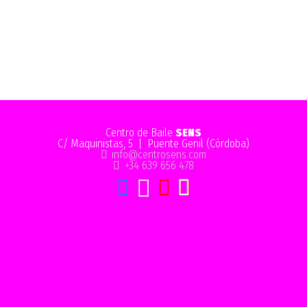
Centro de Baile
SENS
C/ Maquinistas, 5 | Puente Genil (Córdoba)
info@centrosens.com
+34 639 656 478