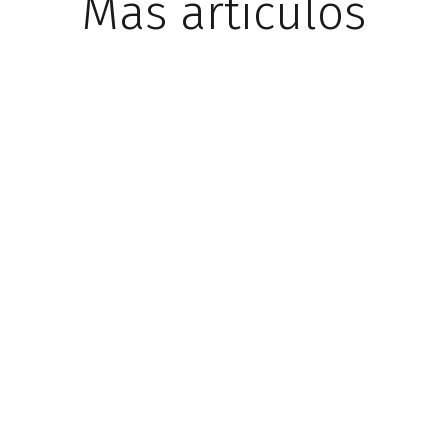
Más artículos
Rocío Illanes recibe distinción
de: «Pontanas (In)Visibles»
11 Mar 2024
El pasado viernes 8 de marzo, en el Teatro Circo de Puente Genil,
tuvo lugar la gala de «Pontanas (In)Visibles», en la que el
Ayuntamiento…
Entrevista Rocío Illanes –
Solo Puente Genil
8 Mar 2024